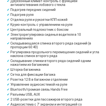
Двухзонный климат-контроль с функцией
антизапотевания лобового стекла
Подогрев передних сидений
Подогрев руля
Отделка руля и рукоятки КПП кожей
Круиз-контроль с управлением на руле
Центральный подлокотник с боксом
Электрорегулировка сиденья водителя в 10
направлениях
Складывающаяся спинка второго ряда сидений (в
пропорции 60:40)
Регулировка продольного перемещения сидений и угла
наклона спинок второго ряда
Складывание спинки второго ряда сидений одним
нажатием из багажника
Шторка багажника
Сетка для фиксации багажа
Розетка 12 В в багажном отделении
Управление аудиосистемой на руле
Bluetooth/громкая связь Hands Free
Разъемы USB, AUX
2 USB-розетки для пассажиров второго ряда
Аудиосистема с 7' экраном и интеграцией со