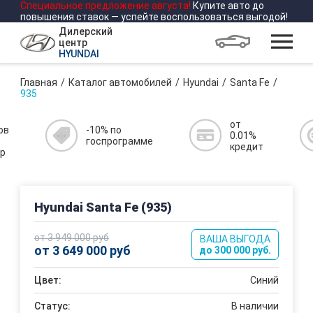
Специальное предложение
августа
!
Купите авто до
повышения ставок — успейте воспользоваться выгодой!
Дилерский
центр
HYUNDAI
Главная
Каталог автомобилей
Hyundai
Santa Fe
935
от
ов
-10% по
0.01%
госпрограмме
кредит
р
Hyundai Santa Fe (935)
от 3 949 000 руб
ВАША ВЫГОДА
от 3 649 000 руб
до 300 000 руб.
Цвет:
Синий
Статус:
В наличии