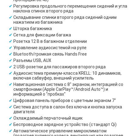
Регулировка продольного перемещения сидений и угла
наклона спинок второго ряда
Складывание спинки второго ряда сидений одним
нажатием из багажника
Шторка багажника
Сетка для фиксации багажа
Розетка 12 В в багажном отделении
Управление аудиосистемой на руле
Bluetooth/громкая связь Hands Free
Разъемы USB, AUX
2 USB-розетки для пассажиров второго ряда
Аудиосистема премиум-класса KRELL: 10 динамиков,
включая сабвуфер, внешний усилитель
Навигационная система с 8" экраном, интеграцией со
смартфонами (Apple CarPlay™/Android Auto™) и
информацией о "пробках"
Цифровая панель приборов с цветным экраном 7"
Система доступа в салон без ключа и кнопка запуска
двигателя
Охлаждаемый перчаточный ящик
Беспроводное зарядное устройство (стандарт Qi)
Автоматическое управление микроклиматом
(подогрев рулевого колеса, вентиляция или подогрев