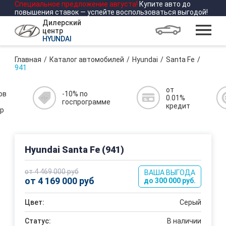
Специальное предложение
августа
!
Купите авто до
повышения ставок — успейте воспользоваться выгодой!
Дилерский
центр
HYUNDAI
Главная
Каталог автомобилей
Hyundai
Santa Fe
941
от
ов
-10% по
0.01%
госпрограмме
кредит
р
Hyundai Santa Fe (941)
от 4 469 000 руб
ВАША ВЫГОДА
от 4 169 000 руб
до 300 000 руб.
Цвет:
Серый
Статус:
В наличии