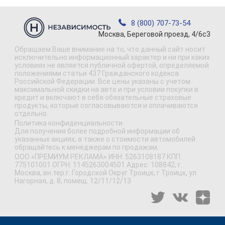
8 (800) 707-73-54
Москва, Береговой проезд, 4/6с3
Обращаем Ваше внимание на то, что данный сайт носит
исключительно информационный характер и ни при каких
условиях не является публичной офертой, определяемой
положениями статьи 437 Гражданского кодекса
Российской Федерации. Все цены указаны с учетом
максимальной скидки на авто и при условии покупки в
кредит и включают в себя обязательные страховые
продукты, которые согласовываются и оплачиваются
отдельно.
Политика конфиденциальности
Для получения более подробной информации об
указанных акциях, а также о стоимости автомобилей
обращайтесь к менеджерам по продажам.
ООО «ПРЕМИУМ РЕКЛАМА» ИНН: 5263108187 КПП:
775101001 ОГРН: 1145263004501 Адрес: 108842, г.
Москва, вн.тер.г. Городской Округ Троицк, г Троицк, ул
Нагорная, д. 8, помещ. 12/11/12/13