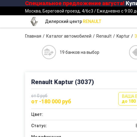
Специальное предложение
августа
!
Купи
Москва, Береговой проезд, 4/6с3 / Ежедневно с 9:00 д
Дилерский центр
RENAULT
Главная
Каталог автомобилей
Renault
Kaptur
3
19 банков на выбор
Renault Kaptur (3037)
от 0 руб
ВАША 
от -180 000 руб
до 180 
Цвет:
Статус: