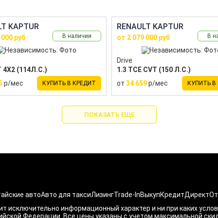
LT KAPTUR
RENAULT KAPTUR
В наличии
В н
 000 руб
от 2 079 000 руб
Drive
 4X2 (114Л.С.)
1.3 TCE CVT (150 Л.С.)
5
р/мес
от
34 659
р/мес
КУПИТЬ В КРЕДИТ
КУПИТЬ В
ПОКАЗАТЬ ЕЩЕ
айские авто
Авто для такси
Лизинг
Trade-In
Выкуп
Кредит
Директ
От
ит исключительно информационный характер и ни при каких усло
ской Федерации. Все цены указаны с учетом максимальной скидки