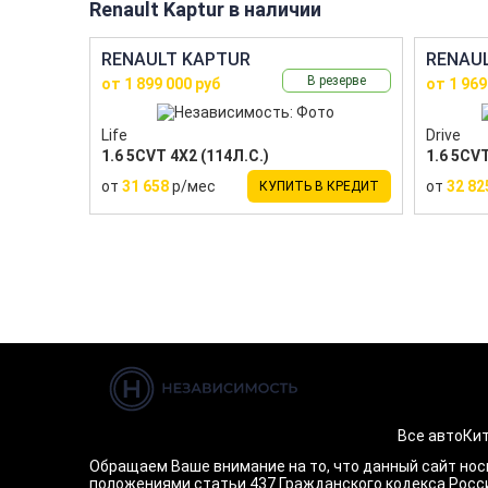
Renault Kaptur в наличии
RENAULT KAPTUR
RENAU
В резерве
от 1 899 000 руб
от 1 969
Life
Drive
1.6 5CVT 4X2 (114Л.С.)
1.6 5CVT
от
31 658
р/мес
от
32 82
КУПИТЬ В КРЕДИТ
Все авто
Кит
Обращаем Ваше внимание на то, что данный сайт нос
положениями статьи 437 Гражданского кодекса Россий