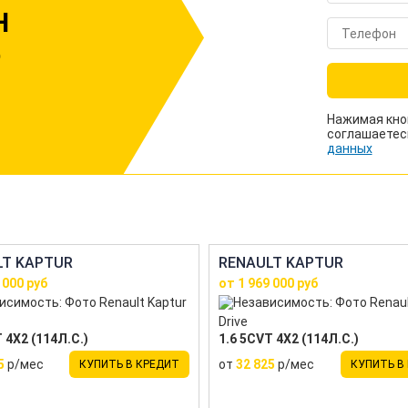
Н
р
Нажимая кно
соглашаетес
данных
LT KAPTUR
RENAULT KAPTUR
 000 руб
от 1 969 000 руб
Drive
 4X2 (114Л.С.)
1.6 5CVT 4X2 (114Л.С.)
5
р/мес
от
32 825
р/мес
КУПИТЬ В КРЕДИТ
КУПИТЬ В