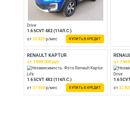
Drive
1.6 5CVT 4X2 (114Л.С.)
от
32 825
р/мес
КУПИТЬ В КРЕДИТ
RENAULT KAPTUR
RENAU
от 1 899 000 руб
от 1 969
Life
Drive
1.6 5CVT 4X2 (114Л.С.)
1.6 5CVT
от
31 658
р/мес
от
32 82
КУПИТЬ В КРЕДИТ