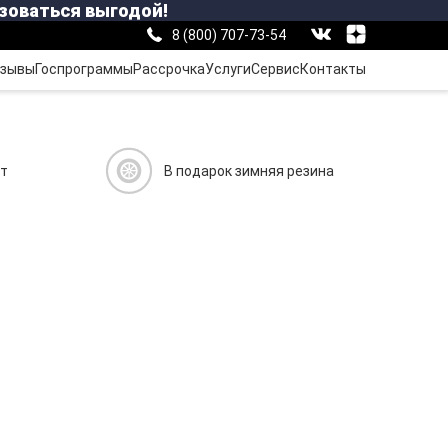
зоваться выгодой!
8 (800) 707-73-54
зывы
Госпрограммы
Рассрочка
Услуги
Сервис
Контакты
ит
В подарок зимняя резина