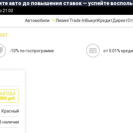
те авто до повышения ставок — успейте восполь
о 21:00
Автомобили
Лизинг
Trade-In
Выкуп
Кредит
Директ
От
037
-10% по госпрограмме
от 0.01% кред
ВЫГОДА
000 руб.
Красный
В наличии