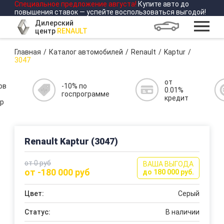
Специальное предложение
августа
!
Купите авто до
повышения ставок — успейте воспользоваться выгодой!
Дилерский
центр
RENAULT
Главная
Каталог автомобилей
Renault
Kaptur
3047
от
ов
-10% по
0.01%
госпрограмме
кредит
р
Renault Kaptur (3047)
от 0 руб
ВАША ВЫГОДА
от -180 000 руб
до 180 000 руб.
Цвет:
Серый
Статус:
В наличии