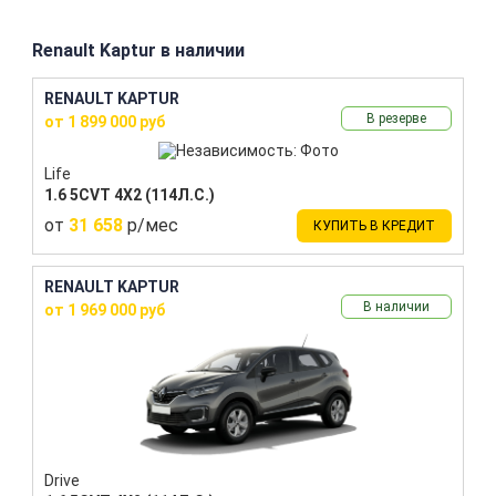
Renault Kaptur в наличии
RENAULT KAPTUR
В резерве
от 1 899 000 руб
Life
1.6 5CVT 4X2 (114Л.С.)
от
31 658
р/мес
КУПИТЬ В КРЕДИТ
RENAULT KAPTUR
В наличии
от 1 969 000 руб
Drive