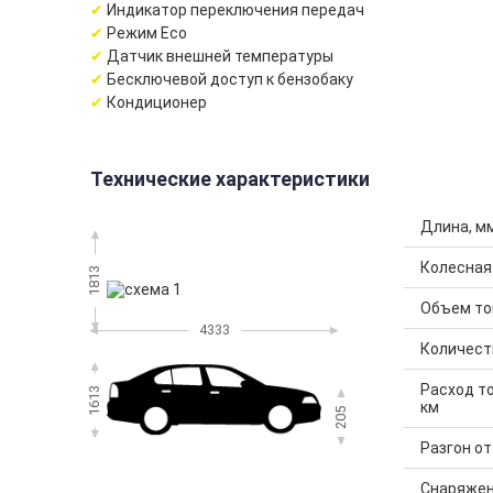
Индикатор переключения передач
Режим Eco
Датчик внешней температуры
Бесключевой доступ к бензобаку
Кондиционер
Технические характеристики
Длина, м
Колесная
1813
Объем топ
4333
Количест
Расход то
1613
км
205
Разгон от 
Снаряжен