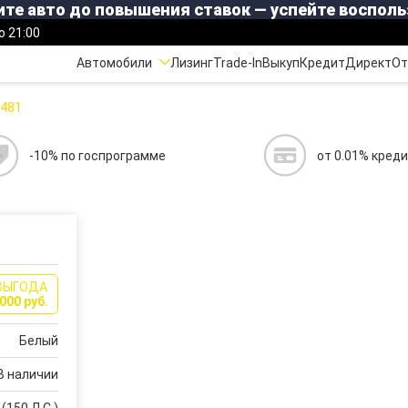
те авто до повышения ставок — успейте восполь
о 21:00
Автомобили
Лизинг
Trade-In
Выкуп
Кредит
Директ
От
481
-10% по госпрограмме
от 0.01% кред
ВЫГОДА
000 руб.
Белый
В наличии