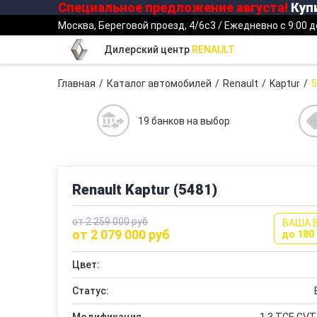
Специальное предложение
августа
!
Купи
Москва, Береговой проезд, 4/6с3 / Ежедневно с 9:00 д
Дилерский центр
RENAULT
Главная
Каталог автомобилей
Renault
Kaptur
5
19 банков на выбор
Renault Kaptur (5481)
от 2 259 000 руб
ВАША 
от 2 079 000 руб
до 180 
Цвет:
Статус: