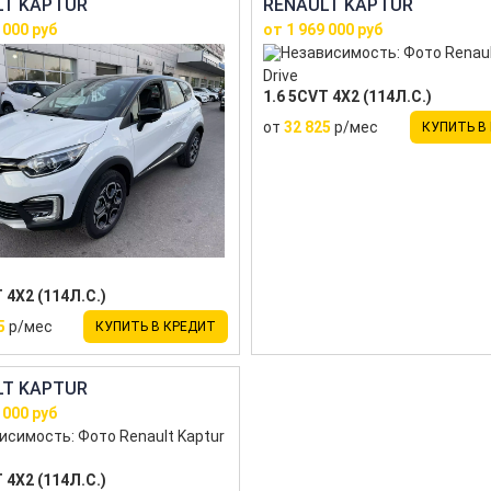
LT KAPTUR
RENAULT KAPTUR
 000 руб
от 1 969 000 руб
Drive
1.6 5CVT 4X2 (114Л.С.)
от
32 825
р/мес
КУПИТЬ В
 4X2 (114Л.С.)
5
р/мес
КУПИТЬ В КРЕДИТ
LT KAPTUR
 000 руб
 4X2 (114Л.С.)