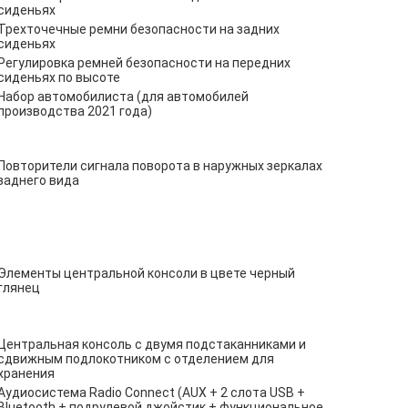
сиденьях
Трехточечные ремни безопасности на задних
сиденьях
Регулировка ремней безопасности на передних
сиденьях по высоте
Набор автомобилиста (для автомобилей
производства 2021 года)
Повторители сигнала поворота в наружных зеркалах
заднего вида
Элементы центральной консоли в цвете черный
глянец
Центральная консоль с двумя подстаканниками и
сдвижным подлокотником с отделением для
хранения
Аудиосистема Radio Connect (AUX + 2 слота USB +
Bluetooth + подрулевой джойстик + функциональное