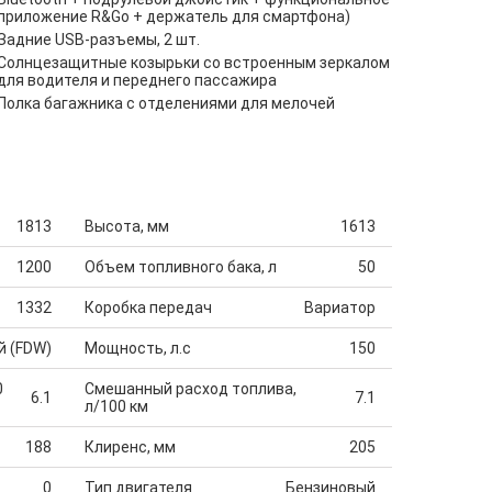
приложение R&Go + держатель для смартфона)
Задние USB-разъемы, 2 шт.
Солнцезащитные козырьки со встроенным зеркалом
для водителя и переднего пассажира
Полка багажника с отделениями для мелочей
1813
Высота, мм
1613
1200
Объем топливного бака, л
50
1332
Коробка передач
Вариатор
й (FDW)
Мощность, л.с
150
0
Смешанный расход топлива,
6.1
7.1
л/100 км
188
Клиренс, мм
205
0
Тип двигателя
Бензиновый