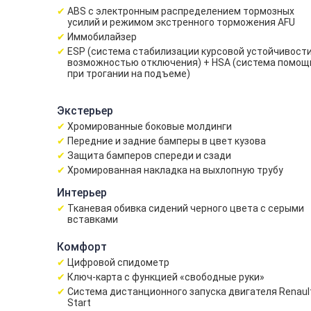
ABS с электронным распределением тормозных
усилий и режимом экстренного торможения AFU
Иммобилайзер
ESP (система стабилизации курсовой устойчивости
возможностью отключения) + HSA (система помощ
при трогании на подъеме)
Экстерьер
Хромированные боковые молдинги
Передние и задние бамперы в цвет кузова
Защита бамперов спереди и сзади
Хромированная накладка на выхлопную трубу
Интерьер
Тканевая обивка сидений черного цвета c серыми
вставками
Комфорт
Цифровой спидометр
Ключ-карта с функцией «свободные руки»
Система дистанционного запуска двигателя Renaul
Start