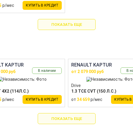
5
р/мес
КУПИТЬ В КРЕДИТ
ПОКАЗАТЬ ЕЩЕ
LT KAPTUR
RENAULT KAPTUR
В наличии
В н
 000 руб
от 2 079 000 руб
Drive
 4X2 (114Л.С.)
1.3 TCE CVT (150 Л.С.)
5
р/мес
от
34 659
р/мес
КУПИТЬ В КРЕДИТ
КУПИТЬ В
ПОКАЗАТЬ ЕЩЕ