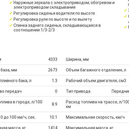
Наружные зеркала с электроприводом, обогревом и
электроприводом складывания
Регулировка сиденья водителя по высоте
Регулировка руля по высоте и по вылету
Спинка заднего сиденья, складывающаяся в
соотношении 1/3-2/3
м
4333
Ширина, мм
 база, мм
2673
Объем багажного отделения, л
ливного бака, л
1.3
Рабочий объем двигателя, см3
во передач
0
Тип привода
Передни
плива в городе, л/100
Расход топлива на трассе, л/10
8.9
км
0 до 100 км/ч, сек.
10.1
Максимальная скорость, км/ч
ная масса, кг
1414
Максимальная масса, кг