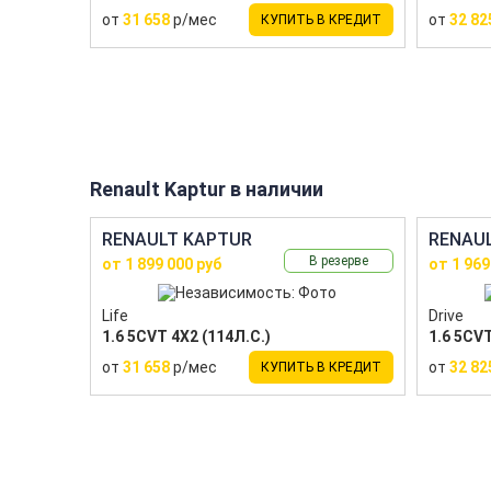
от
31 658
р/мес
от
32 82
КУПИТЬ В КРЕДИТ
Renault Kaptur в наличии
RENAULT KAPTUR
RENAU
В резерве
от 1 899 000 руб
от 1 969
Life
Drive
1.6 5CVT 4X2 (114Л.С.)
1.6 5CVT
от
31 658
р/мес
от
32 82
КУПИТЬ В КРЕДИТ