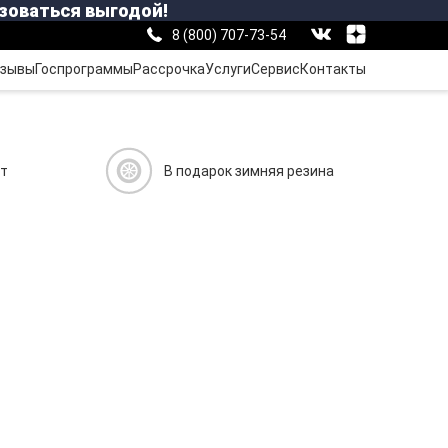
зоваться выгодой!
8 (800) 707-73-54
зывы
Госпрограммы
Рассрочка
Услуги
Сервис
Контакты
ит
В подарок зимняя резина