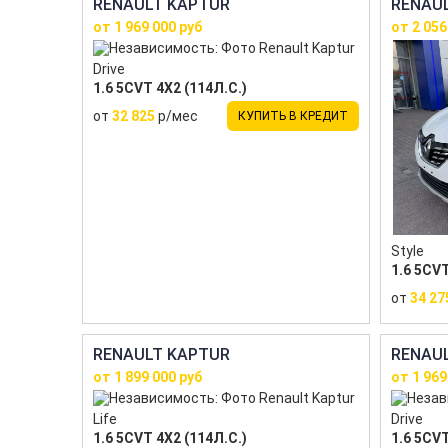
RENAULT KAPTUR
RENAU
от 1 969 000 руб
от 2 056
Drive
1.6 5CVT 4X2 (114Л.С.)
от
32 825
р/мес
КУПИТЬ В КРЕДИТ
Style
1.6 5CVT
от
34 27
RENAULT KAPTUR
RENAU
от 1 899 000 руб
от 1 969
Life
Drive
1.6 5CVT 4X2 (114Л.С.)
1.6 5CVT