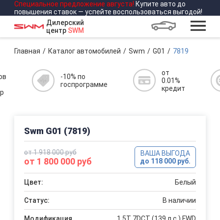
Специальное предложение
августа
!
Купите авто до
повышения ставок — успейте воспользоваться выгодой!
Дилерский
центр
SWM
Главная
Каталог автомобилей
Swm
G01
7819
от
ов
-10% по
0.01%
госпрограмме
кредит
р
Swm G01 (7819)
от 1 918 000 руб
ВАША ВЫГОДА
от 1 800 000 руб
до 118 000 руб.
Цвет:
Белый
Статус:
В наличии
Модификация
1.5T 7DCT (139 л.с.) FWD