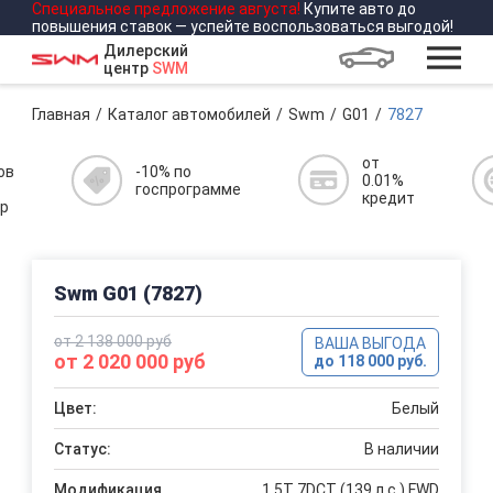
Специальное предложение
августа
!
Купите авто до
повышения ставок — успейте воспользоваться выгодой!
Дилерский
центр
SWM
Главная
Каталог автомобилей
Swm
G01
7827
от
ов
-10% по
0.01%
госпрограмме
кредит
р
Swm G01 (7827)
от 2 138 000 руб
ВАША ВЫГОДА
от 2 020 000 руб
до 118 000 руб.
Цвет:
Белый
Статус:
В наличии
Модификация
1.5T 7DCT (139 л.с.) FWD