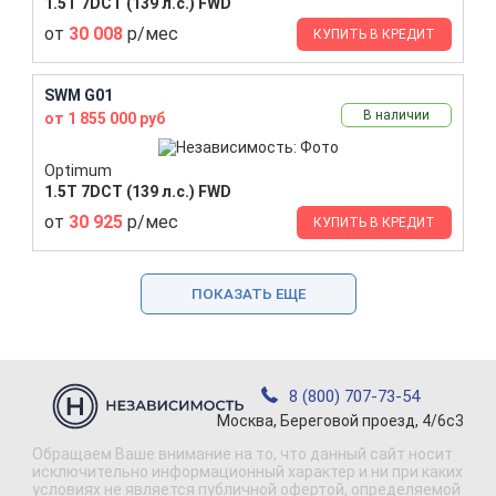
1.5T 7DCT (139 л.с.) FWD
от
30 008
р/мес
КУПИТЬ В КРЕДИТ
SWM G01
В наличии
от 1 855 000 руб
Optimum
1.5T 7DCT (139 л.с.) FWD
от
30 925
р/мес
КУПИТЬ В КРЕДИТ
ПОКАЗАТЬ ЕЩЕ
8 (800) 707-73-54
Москва, Береговой проезд, 4/6с3
Обращаем Ваше внимание на то, что данный сайт носит
исключительно информационный характер и ни при каких
условиях не является публичной офертой, определяемой