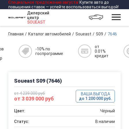
Специальное предложение
августа
!
Купите авто до
повышения ставок — успейте воспользоваться выгодой!
Дилерский
центр
SOUEAST
Главная
Каталог автомобилей
Soueast
S09
7646
от
ов
-10% по
0.01%
госпрограмме
кредит
р
Soueast S09 (7646)
от 4 239 000 руб
ВАША ВЫГОДА
от 3 039 000 руб
до 1 200 000 руб.
Цвет:
Чёрный
Статус:
В наличии