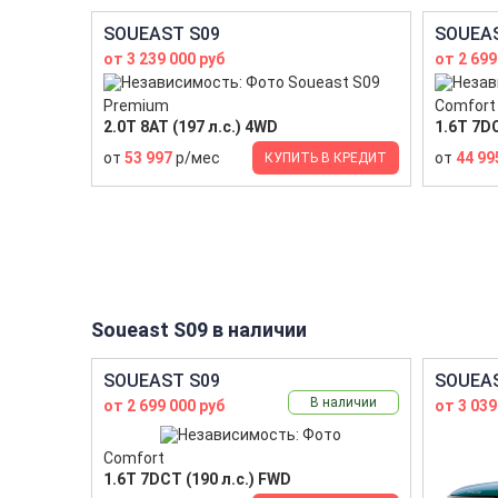
SOUEAST S09
SOUEAS
от 3 239 000 руб
от 2 699
Premium
Comfort
2.0T 8AT (197 л.с.) 4WD
1.6T 7DC
от
53 997
р/мес
от
44 99
КУПИТЬ В КРЕДИТ
Soueast S09 в наличии
SOUEAST S09
SOUEAS
В наличии
от 2 699 000 руб
от 3 039
Comfort
1.6T 7DCT (190 л.с.) FWD