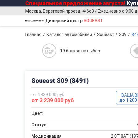
Специальное предложение
августа
!
Купи
Москва, Береговой проезд, 4/6с3 / Ежедневно с 9:00 д
Дилерский центр
SOUEAST
Главная
Каталог автомобилей
Soueast
S09
84
19 банков на выбор
Soueast S09 (8491)
от 4 439 000 руб
ВАША 
от 3 239 000 руб
до 1 200 
Цвет:
Статус:
Модификация
2.0T 8AT (197