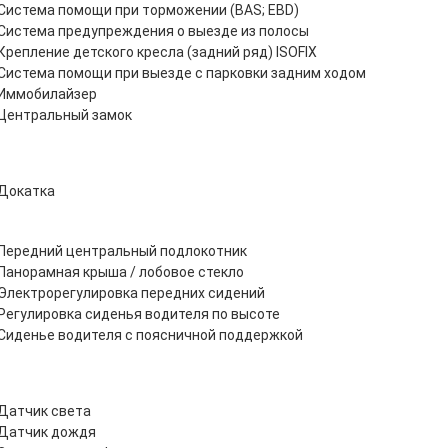
Система помощи при торможении (BAS; EBD)
Система предупреждения о выезде из полосы
Крепление детского кресла (задний ряд) ISOFIX
Система помощи при выезде с парковки задним ходом
Иммобилайзер
Центральный замок
Докатка
Передний центральный подлокотник
Панорамная крыша / лобовое стекло
Электрорегулировка передних сидений
Регулировка сиденья водителя по высоте
Сиденье водителя с поясничной поддержкой
Датчик света
Датчик дождя