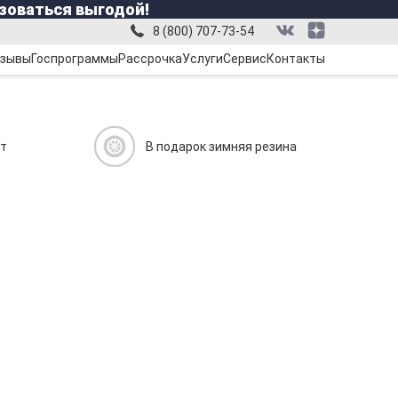
зоваться выгодой!
8 (800) 707-73-54
зывы
Госпрограммы
Рассрочка
Услуги
Сервис
Контакты
ит
В подарок зимняя резина