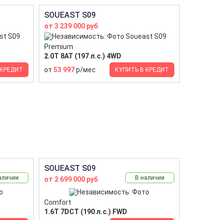
SOUEAST S09
от 3 239 000 руб
Premium
2.0T 8AT (197 л.с.) 4WD
от
53 997
р/мес
 КРЕДИТ
КУПИТЬ В КРЕДИТ
SOUEAST S09
аличии
В наличии
от 2 699 000 руб
Comfort
1.6T 7DCT (190 л.с.) FWD