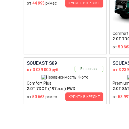
от
44 995
р/мес
КУПИТЬ В КРЕДИТ
Comfort 
2.0T 7DC
от
50 66
SOUEAST S09
SOUEAS
В наличии
от 3 039 000 руб
от 3 239
Comfort Plus
Premiu
2.0T 7DCT (197 л.с.) FWD
2.0T 8AT
от
50 663
р/мес
от
53 99
КУПИТЬ В КРЕДИТ