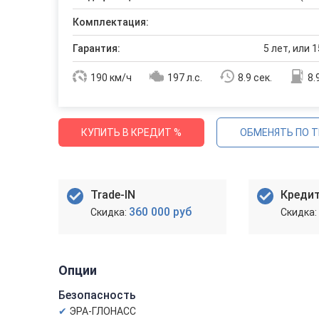
Комплектация:
Гарантия:
5 лет, или 1
190 км/ч
197 л.с.
8.9 сек.
8.
КУПИТЬ В КРЕДИТ %
ОБМЕНЯТЬ ПО T
Trade-IN
Креди
360 000 руб
Опции
Безопасность
ЭРА-ГЛОНАСС