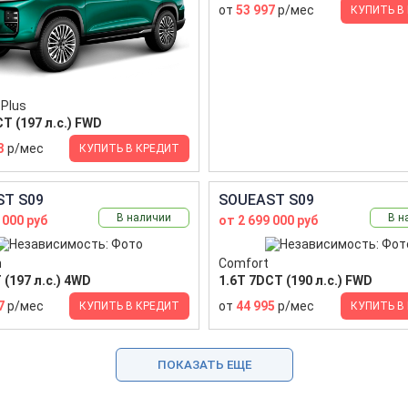
от
53 997
р/мес
КУПИТЬ В
Plus
T (197 л.с.) FWD
3
р/мес
КУПИТЬ В КРЕДИТ
T S09
SOUEAST S09
В наличии
В н
 000 руб
от 2 699 000 руб
m
Comfort
 (197 л.с.) 4WD
1.6T 7DCT (190 л.с.) FWD
7
р/мес
от
44 995
р/мес
КУПИТЬ В КРЕДИТ
КУПИТЬ В
ПОКАЗАТЬ ЕЩЕ