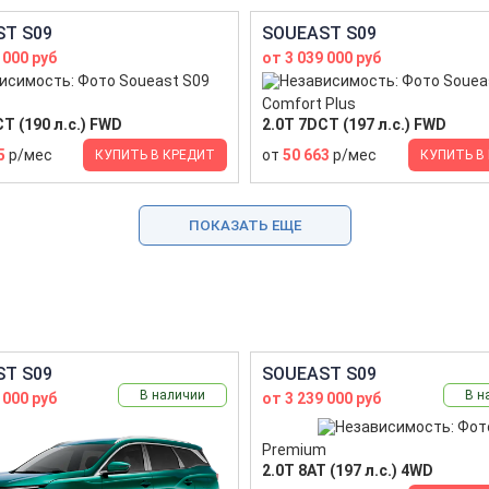
T S09
SOUEAST S09
 000 руб
от 3 039 000 руб
Comfort Plus
T (190 л.с.) FWD
2.0T 7DCT (197 л.с.) FWD
5
р/мес
от
50 663
р/мес
КУПИТЬ В КРЕДИТ
КУПИТЬ В
ПОКАЗАТЬ ЕЩЕ
T S09
SOUEAST S09
В наличии
В н
 000 руб
от 3 239 000 руб
Premium
2.0T 8AT (197 л.с.) 4WD