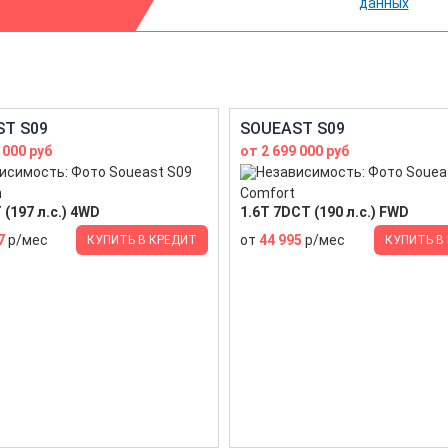
данных
T S09
SOUEAST S09
 000 руб
от 2 699 000 руб
m
Comfort
 (197 л.с.) 4WD
1.6T 7DCT (190 л.с.) FWD
7
р/мес
от
44 995
р/мес
КУПИТЬ В КРЕДИТ
КУПИТЬ В