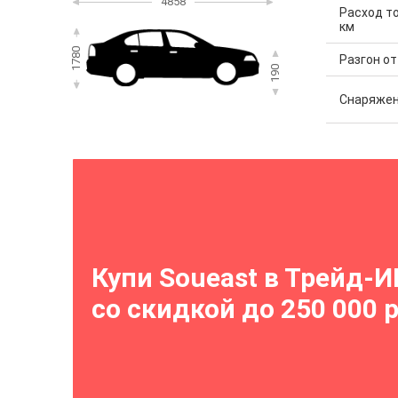
4858
Расход то
км
1780
Разгон от 
190
Снаряжен
Купи Soueast в Трейд-И
со скидкой до 250 000 