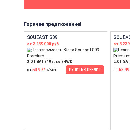
Горячее предложение!
SOUEAST S09
SOUEAS
от 3 239 000 руб
от 3 239
Premium
Premiu
2.0T 8AT (197 л.с.) 4WD
2.0T 8AT
от
53 997
р/мес
от
53 99
КУПИТЬ В КРЕДИТ