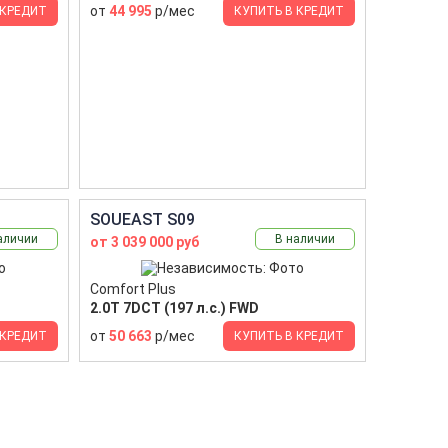
от
44 995
р/мес
 КРЕДИТ
КУПИТЬ В КРЕДИТ
SOUEAST S09
аличии
В наличии
от 3 039 000 руб
Comfort Plus
2.0T 7DCT (197 л.с.) FWD
от
50 663
р/мес
 КРЕДИТ
КУПИТЬ В КРЕДИТ