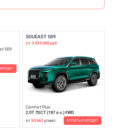
SOUEAST S09
от 3 039 000 руб
 КРЕДИТ
Comfort Plus
2.0T 7DCT (197 л.с.) FWD
от
50 663
р/мес
КУПИТЬ В КРЕДИТ