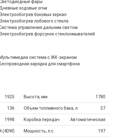
Светодиодные фары
Дневные ходовые огни
Электрообогрев боковых зеркал
Электрообогрев лобового стекла
Система управления дальним светом
Электрообогрев форсунок стеклоомывателей
Мультимедиа система с ЖК-экраном
Беспроводная зарядка для смартфона
1925
Высота, мм
1780
136
Объем топливного бака, л
57
1998
Коробка передач
Автоматическая
й (4DW)
Мощность, л.с
197