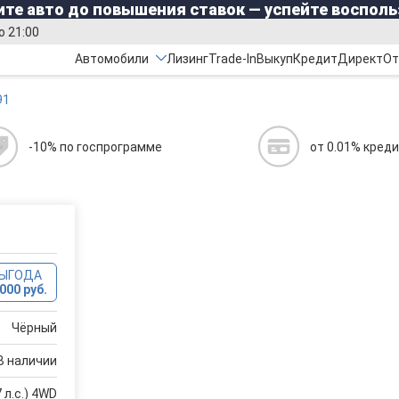
те авто до повышения ставок — успейте восполь
о 21:00
Автомобили
Лизинг
Trade-In
Выкуп
Кредит
Директ
От
91
-10% по госпрограмме
от 0.01% кред
ВЫГОДА
000 руб.
Чёрный
В наличии
 л.с.) 4WD