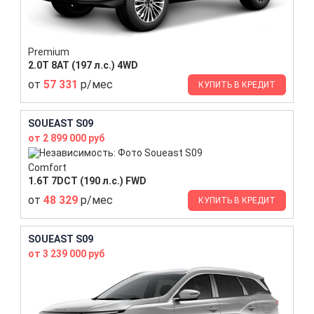
Premium
2.0T 8AT (197 л.с.) 4WD
от
57 331
р/мес
КУПИТЬ В КРЕДИТ
SOUEAST S09
от 2 899 000 руб
Comfort
1.6T 7DCT (190 л.с.) FWD
от
48 329
р/мес
КУПИТЬ В КРЕДИТ
SOUEAST S09
от 3 239 000 руб