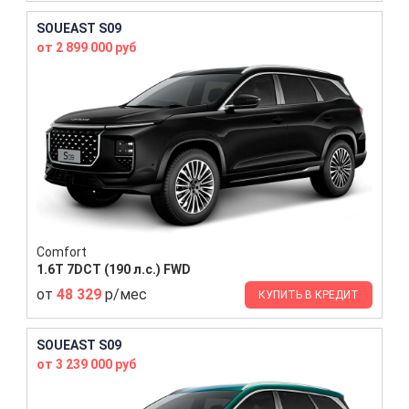
SOUEAST S09
от 2 899 000 руб
Comfort
1.6T 7DCT (190 л.с.) FWD
от
48 329
р/мес
КУПИТЬ В КРЕДИТ
SOUEAST S09
от 3 239 000 руб