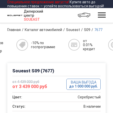
Специальное предложение
августа
!
Купите авто до
повышения ставок — успейте воспользоваться выгодой!
Дилерский
центр
SOUEAST
Главная
Каталог автомобилей
Soueast
S09
7677
от
ов
-10% по
0.01%
госпрограмме
кредит
р
Soueast S09 (7677)
от 4 439 000 руб
ВАША ВЫГОДА
от 3 439 000 руб
до 1 000 000 руб.
Цвет:
Серебристый
Статус:
В наличии