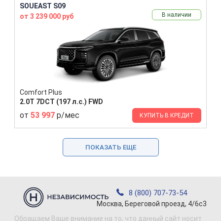
SOUEAST S09
В наличии
от 3 239 000 руб
Comfort Plus
2.0T 7DCT (197 л.с.) FWD
от
53 997
р/мес
КУПИТЬ В КРЕДИТ
ПОКАЗАТЬ ЕЩЕ
8 (800) 707-73-54
Москва, Береговой проезд, 4/6с3
Обращаем Ваше внимание на то, что данный сайт носит