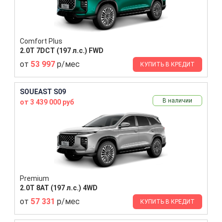
Comfort Plus
2.0T 7DCT (197 л.с.) FWD
от
53 997
р/мес
КУПИТЬ В КРЕДИТ
SOUEAST S09
В наличии
от 3 439 000 руб
Premium
2.0T 8AT (197 л.с.) 4WD
от
57 331
р/мес
КУПИТЬ В КРЕДИТ