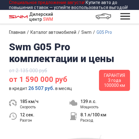
Специальное предложение
августа
!
Купите авто до
повышения ставок — успейте воспользоваться выгодой!
Дилерский
центр
SWM
Главная
Каталог автомобилей
Swm
G05 Pro
Swm G05 Pro
комплектации и цены
от 2 135 000 руб
ГАРАНТИЯ
от 1 590 000 руб
3 года
100000 км
26 507 руб.
в кредит
в месяц
185 км/ч
139 л.с.
Скорость
Мощность
12 сек.
8.1 л/100 км
Разгон
Расход