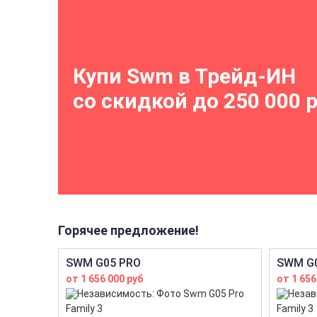
Купи Swm в Трейд-ИН
со скидкой до 250 000 
Горячее предложение!
SWM G05 PRO
SWM G
от 1 656 000 руб
от 1 656
Family 3
Family 3