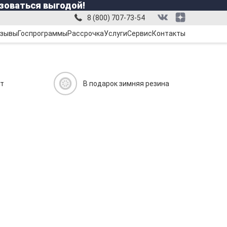
зоваться выгодой!
8 (800) 707-73-54
зывы
Госпрограммы
Рассрочка
Услуги
Сервис
Контакты
ит
В подарок зимняя резина