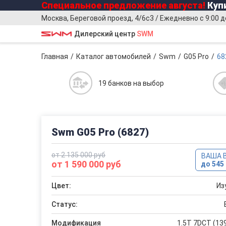
Специальное предложение
августа
!
Купи
Москва, Береговой проезд, 4/6с3 / Ежедневно с 9:00 д
Дилерский центр
SWM
Главная
Каталог автомобилей
Swm
G05 Pro
68
19 банков на выбор
Swm G05 Pro (6827)
от 2 135 000 руб
ВАША 
от 1 590 000 руб
до 545 
Цвет:
Из
Статус:
Модификация
1.5T 7DCT (139