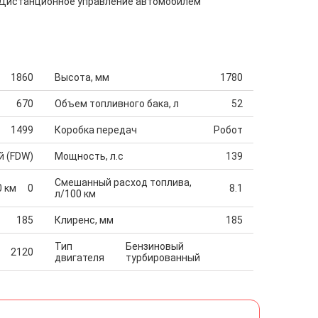
Дистанционное управление автомобилем
1860
Высота, мм
1780
670
Объем топливного бака, л
52
1499
Коробка передач
Робот
й (FDW)
Мощность, л.с
139
Смешанный расход топлива,
0 км
0
8.1
л/100 км
185
Клиренс, мм
185
Тип
Бензиновый
2120
двигателя
турбированный