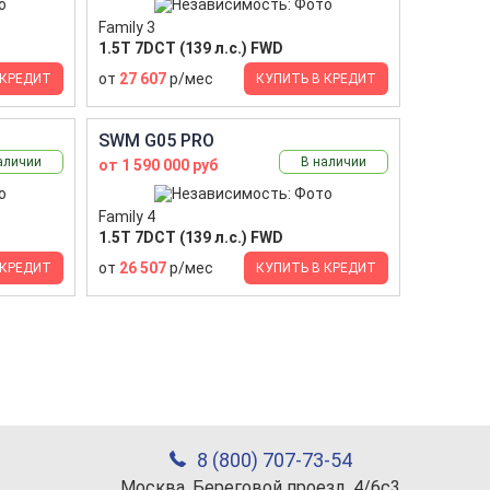
Family 3
1.5T 7DCT (139 л.с.) FWD
от
27 607
р/мес
 КРЕДИТ
КУПИТЬ В КРЕДИТ
SWM G05 PRO
аличии
В наличии
от 1 590 000 руб
Family 4
1.5T 7DCT (139 л.с.) FWD
от
26 507
р/мес
 КРЕДИТ
КУПИТЬ В КРЕДИТ
8 (800) 707-73-54
Москва, Береговой проезд, 4/6с3