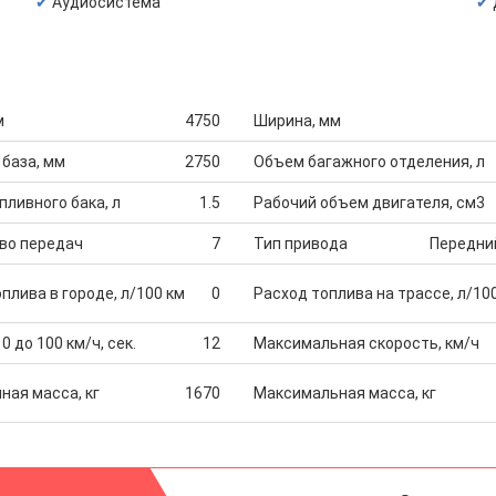
Аудиосистема
м
4750
Ширина, мм
 база, мм
2750
Объем багажного отделения, л
ливного бака, л
1.5
Рабочий объем двигателя, см3
во передач
7
Тип привода
Передни
плива в городе, л/100 км
0
Расход топлива на трассе, л/10
0 до 100 км/ч, сек.
12
Максимальная скорость, км/ч
ная масса, кг
1670
Максимальная масса, кг