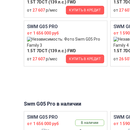
1.5T 7DCT (139 л.с.) FWD
1.5T 7DC
от
27 607
р/мес
от
27 60
КУПИТЬ В КРЕДИТ
SWM G05 PRO
SWM G
от 1 656 000 руб
от 1 590
Family 3
Family 4
1.5T 7DCT (139 л.с.) FWD
1.5T 7DC
от
27 607
р/мес
от
26 50
КУПИТЬ В КРЕДИТ
Swm G05 Pro в наличии
SWM G05 PRO
SWM G
В наличии
от 1 656 000 руб
от 1 590