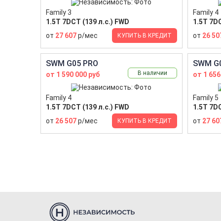
Family 3
Family 4
1.5T 7DCT (139 л.с.) FWD
1.5T 7DC
от
27 607
р/мес
от
26 50
КУПИТЬ В КРЕДИТ
SWM G05 PRO
SWM G
В наличии
от 1 590 000 руб
от 1 656
Family 4
Family 5
1.5T 7DCT (139 л.с.) FWD
1.5T 7DC
от
26 507
р/мес
от
27 60
КУПИТЬ В КРЕДИТ