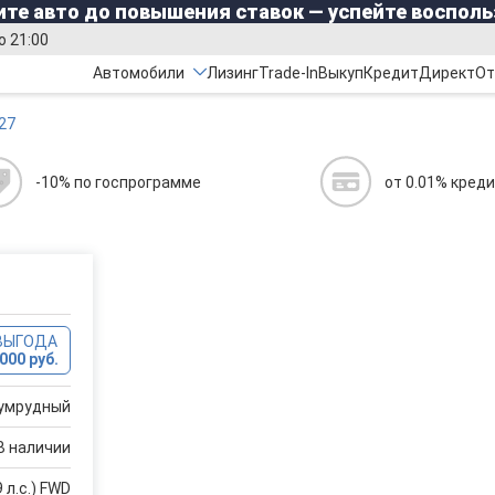
те авто до повышения ставок — успейте восполь
о 21:00
Автомобили
Лизинг
Trade-In
Выкуп
Кредит
Директ
От
27
-10% по госпрограмме
от 0.01% кред
ВЫГОДА
000 руб.
умрудный
В наличии
 л.с.) FWD