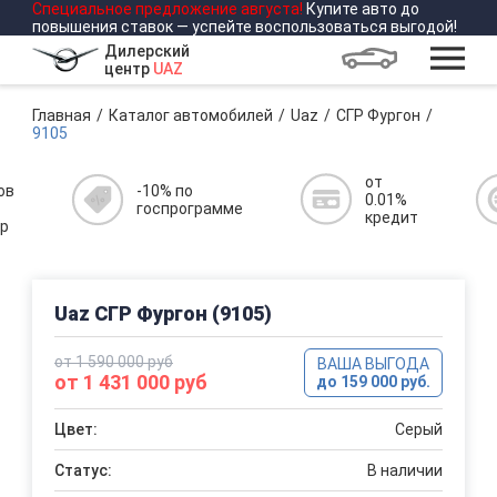
Специальное предложение
августа
!
Купите авто до
повышения ставок — успейте воспользоваться выгодой!
Дилерский
центр
UAZ
Главная
Каталог автомобилей
Uaz
СГР Фургон
9105
от
ов
-10% по
0.01%
госпрограмме
кредит
р
Uaz СГР Фургон (9105)
от 1 590 000 руб
ВАША ВЫГОДА
от 1 431 000 руб
до 159 000 руб.
Цвет:
Серый
Статус:
В наличии