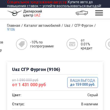
Специальное предложение
августа
!
Купите авто до
повышения ставок — успейте воспользоваться выгодой!
Дилерский
центр
UAZ
Главная
Каталог автомобилей
Uaz
СГР Фургон
9106
от
ов
-10% по
0.01%
госпрограмме
кредит
р
Uaz СГР Фургон (9106)
от 1 590 000 руб
ВАША ВЫГОДА
от 1 431 000 руб
до 159 000 руб.
Цвет:
Серый
Статус:
В наличии