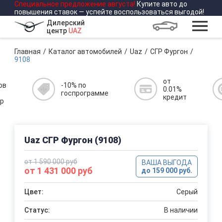
Специальное предложение
августа
!
Купите авто до
повышения ставок — успейте воспользоваться выгодой!
Дилерский
центр
UAZ
Главная
Каталог автомобилей
Uaz
СГР Фургон
9108
от
ов
-10% по
0.01%
госпрограмме
кредит
р
Uaz СГР Фургон (9108)
от 1 590 000 руб
ВАША ВЫГОДА
от 1 431 000 руб
до 159 000 руб.
Цвет:
Серый
Статус:
В наличии