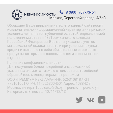
8 (800) 707-73-54
Москва, Береговой проезд, 4/6с3
Обращаем Ваше внимание на то, что данный сайт носит
исключительно информационный характер и ни при каких
условиях не является публичной офертой, определяемой
положениями статьи 437 Гражданского кодекса
Российской Федерации. Все цены указаны с учетом
максимальной скидки на авто и при условии покупки в
кредит и включают в себя обязательные страховые
продукты, которые согласовываются и оплачиваются
отдельно.
Политика конфиденциальности
Для получения более подробной информации об
указанных акциях, а также о стоимости автомобилей
обращайтесь к менеджерам по продажам.
ООО «ПРЕМИУМ РЕКЛАМА» ИНН: 5263108187 КПП:
775101001 ОГРН: 1145263004501 Адрес: 108842, г.
Москва, вн.тер.г. Городской Округ Троицк, г Троицк, ул
Нагорная, д. 8, помещ. 12/11/12/13