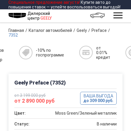
Специальное предложение
августа
!
Купите авто до
повышения ставок — успейте воспользоваться выгодой!
Дилерский
центр
GEELY
Главная
Каталог автомобилей
Geely
Preface
7352
от
ов
-10% по
0.01%
госпрограмме
кредит
р
Geely Preface (7352)
от 3 199 000 руб
ВАША ВЫГОДА
от 2 890 000 руб
до 309 000 руб.
Цвет:
Moss Green/Зеленый металлик
Статус:
В наличии