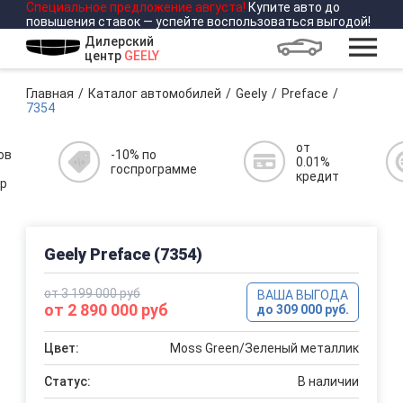
Специальное предложение
августа
!
Купите авто до
повышения ставок — успейте воспользоваться выгодой!
Дилерский
центр
GEELY
Главная
Каталог автомобилей
Geely
Preface
7354
от
ов
-10% по
0.01%
госпрограмме
кредит
р
Geely Preface (7354)
от 3 199 000 руб
ВАША ВЫГОДА
от 2 890 000 руб
до 309 000 руб.
Цвет:
Moss Green/Зеленый металлик
Статус:
В наличии