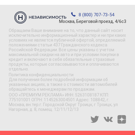
8 (800) 707-73-54
Москва, Береговой проезд, 4/6с3
Обращаем Ваше внимание на то, что данный сайт носит
исключительно информационный характер и ни при каких
условиях не является публичной офертой, определяемой
положениями статьи 437 Гражданского кодекса
Российской Федерации. Все цены указаны с учетом
максимальной скидки на авто и при условии покупки в
кредит и включают в себя обязательные страховые
продукты, которые согласовываются и оплачиваются
отдельно.
Политика конфиденциальности
Для получения более подробной информации об
указанных акциях, а также о стоимости автомобилей
обращайтесь к менеджерам по продажам.
ООО «ПРЕМИУМ РЕКЛАМА» ИНН: 5263108187 КПП:
775101001 ОГРН: 1145263004501 Адрес: 108842, г.
Москва, вн.тер.г. Городской Округ Троицк, г Троицк, ул
Нагорная, д. 8, помещ. 12/11/12/13