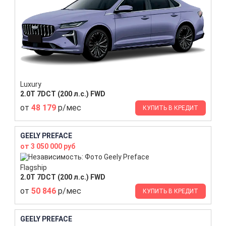
Luxury
2.0T 7DCT (200 л.с.) FWD
от
48 179
р/мес
КУПИТЬ В КРЕДИТ
GEELY PREFACE
от 3 050 000 руб
Flagship
2.0T 7DCT (200 л.с.) FWD
от
50 846
р/мес
КУПИТЬ В КРЕДИТ
GEELY PREFACE