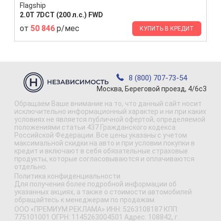
Flagship
2.0T 7DCT (200 л.с.) FWD
от
50 846
р/мес
КУПИТЬ В КРЕДИТ
8 (800) 707-73-54
Москва, Береговой проезд, 4/6с3
Обращаем Ваше внимание на то, что данный сайт носит
исключительно информационный характер и ни при каких
условиях не является публичной офертой, определяемой
положениями статьи 437 Гражданского кодекса
Российской Федерации. Все цены указаны с учетом
максимальной скидки на авто и при условии покупки в
кредит и включают в себя обязательные страховые
продукты, которые согласовываются и оплачиваются
отдельно.
Политика конфиденциальности
Для получения более подробной информации об
указанных акциях, а также о стоимости автомобилей
обращайтесь к менеджерам по продажам.
ООО «ПРЕМИУМ РЕКЛАМА» ИНН: 5263108187 КПП:
775101001 ОГРН: 1145263004501 Адрес: 108842, г.