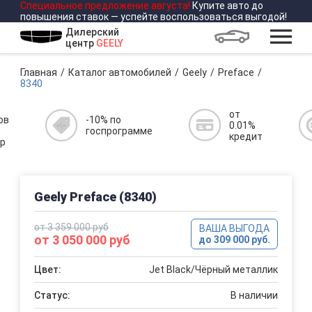
Специальное предложение
августа
!
Купите авто до
повышения ставок — успейте воспользоваться выгодой!
Дилерский
центр
GEELY
Главная
Каталог автомобилей
Geely
Preface
8340
от
ов
-10% по
0.01%
госпрограмме
кредит
р
Geely Preface (8340)
от 3 359 000 руб
ВАША ВЫГОДА
от 3 050 000 руб
до 309 000 руб.
Цвет:
Jet Black/Чёрный металлик
Статус:
В наличии