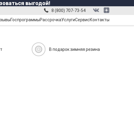
зоваться выгодой!
8 (800) 707-73-54
зывы
Госпрограммы
Рассрочка
Услуги
Сервис
Контакты
ит
В подарок зимняя резина