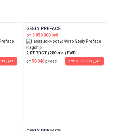
GEELY PREFACE
от 3 050 000 руб
Flagship
2.0T 7DCT (200 л.с.) FWD
от
50 846
р/мес
 КРЕДИТ
КУПИТЬ В КРЕДИТ
GEELY PREFACE