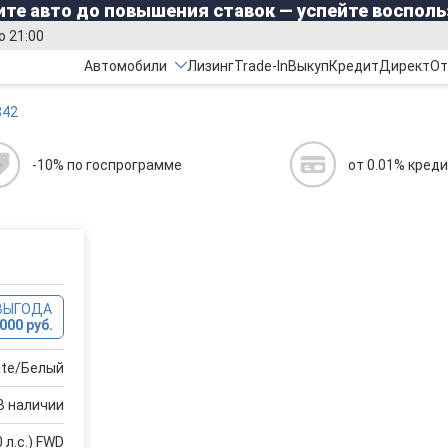
те авто до повышения ставок — успейте восполь
о 21:00
Автомобили
Лизинг
Trade-In
Выкуп
Кредит
Директ
От
342
-10% по госпрограмме
от 0.01% кред
ВЫГОДА
000 руб.
hite/Белый
В наличии
 л.с.) FWD