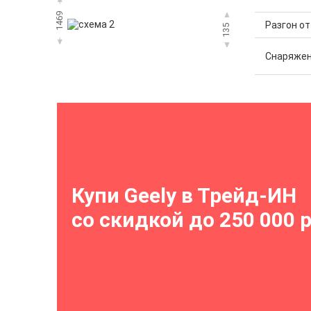
1469
Разгон от 
135
Снаряжен
Купи Geely в Трейд-ИН
со скидкой до 250 000 