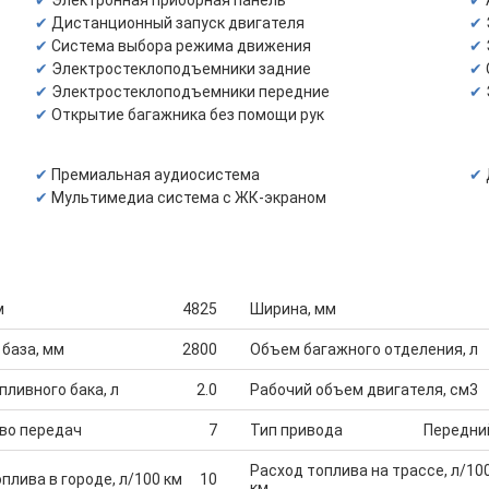
Электронная приборная панель
Дистанционный запуск двигателя
Система выбора режима движения
Электростеклоподъемники задние
Электростеклоподъемники передние
Открытие багажника без помощи рук
Премиальная аудиосистема
Мультимедиа система с ЖК-экраном
м
4825
Ширина, мм
 база, мм
2800
Объем багажного отделения, л
ливного бака, л
2.0
Рабочий объем двигателя, см3
во передач
7
Тип привода
Передни
Расход топлива на трассе, л/10
плива в городе, л/100 км
10
км