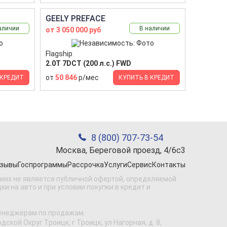
GEELY PREFACE
аличии
В наличии
от 3 050 000 руб
Flagship
2.0T 7DCT (200 л.с.) FWD
от
50 846
р/мес
 КРЕДИТ
КУПИТЬ В КРЕДИТ
8 (800) 707-73-54
Москва, Береговой проезд, 4/6с3
зывы
Госпрограммы
Рассрочка
Услуги
Сервис
Контакты
виях не является публичной офертой, определяемой
 на авто и при условии покупки в кредит и
менеджерам по продажам.
кой Округ Троицк, г Троицк, ул Нагорная, д. 8,