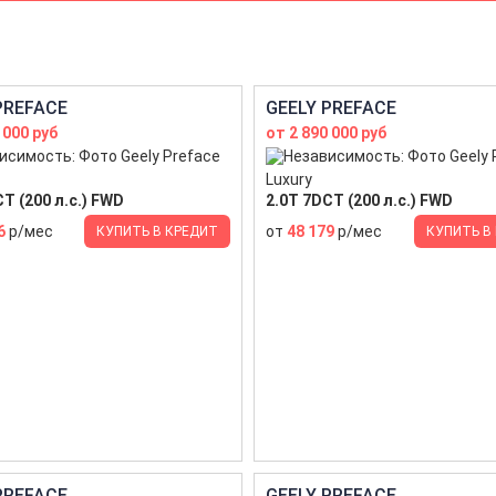
PREFACE
GEELY PREFACE
 000 руб
от 2 890 000 руб
Luxury
T (200 л.с.) FWD
2.0T 7DCT (200 л.с.) FWD
6
р/мес
от
48 179
р/мес
КУПИТЬ В КРЕДИТ
КУПИТЬ В
PREFACE
GEELY PREFACE