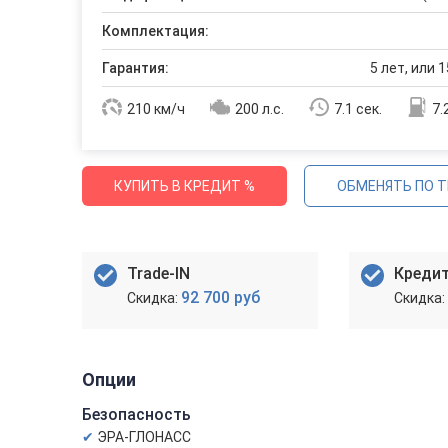
Комплектация:
Гарантия:
5 лет, или 1
210 км/ч
200 л.с.
7.1 сек.
7.
КУПИТЬ В КРЕДИТ %
ОБМЕНЯТЬ ПО T
Trade-IN
Креди
92 700 руб
Опции
Безопасность
ЭРА-ГЛОНАСС