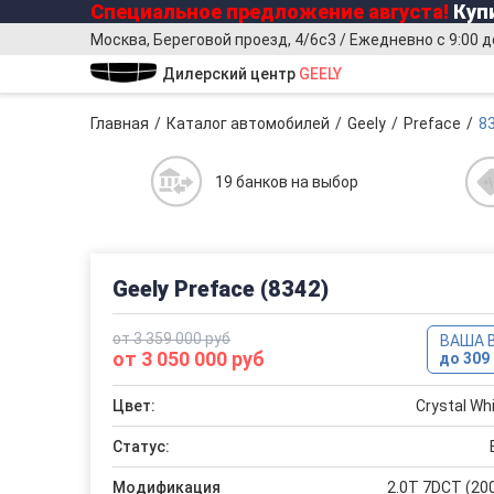
Специальное предложение
августа
!
Купи
Москва, Береговой проезд, 4/6с3 / Ежедневно с 9:00 д
Дилерский центр
GEELY
Главная
Каталог автомобилей
Geely
Preface
8
19 банков на выбор
Geely Preface (8342)
от 3 359 000 руб
ВАША 
от 3 050 000 руб
до 309 
Цвет:
Crystal W
Статус:
Модификация
2.0T 7DCT (200