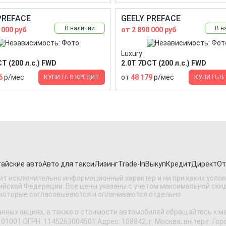
PREFACE
GEELY PREFACE
В наличии
В н
 000 руб
от 2 890 000 руб
Luxury
T (200 л.с.) FWD
2.0T 7DCT (200 л.с.) FWD
6
р/мес
от
48 179
р/мес
КУПИТЬ В КРЕДИТ
КУПИТЬ В
айские авто
Авто для такси
Лизинг
Trade-In
Выкуп
Кредит
Директ
От
ит исключительно информационный характер и ни при каких усло
ской Федерации. Все цены указаны с учетом максимальной скидки
 которые согласовываются и оплачиваются отдельно.
анных акциях, а также о стоимости автомобилей обращайтесь к 
 ОГРН: 1145263004501 Адрес: 108842, г. Москва, вн.тер.г. Городс