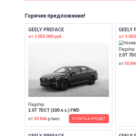
Горячее предложение!
GEELY PREFACE
GEELY 
от 3 050 000 руб
от 3 050
Flagship
2.0T 7DC
от
50 84
Flagship
2.0T 7DCT (200 л.с.) FWD
от
50 846
р/мес
КУПИТЬ В КРЕДИТ
GEELY PREFACE
GEELY 