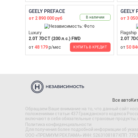
GEELY PREFACE
GEELY 
В наличии
от 2 890 000 руб
от 3 050
Luxury
Flagship
2.0T 7DCT (200 л.с.) FWD
2.0T 7DC
от
48 179
р/мес
от
50 84
КУПИТЬ В КРЕДИТ
Все авто
Кит
Обращаем Ваше внимание на то, что данный сайт нос
положениями статьи 437 Гражданского кодекса Россий
включают в себя обязательные страховые продукты,
Политика конфиденциальности
Для получения более подробной информации об указ
ООО «ПРЕМИУМ РЕКЛАМА» ИНН: 5263108187 КПП: 775101001