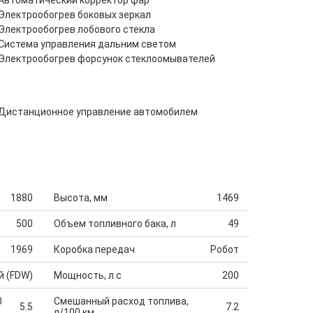
Автоматический корректор фар
Электрообогрев боковых зеркал
Электрообогрев лобового стекла
Система управления дальним светом
Электрообогрев форсунок стеклоомывателей
Дистанционное управление автомобилем
1880
Высота, мм
1469
500
Объем топливного бака, л
49
1969
Коробка передач
Робот
й (FDW)
Мощность, л.с
200
0
Смешанный расход топлива,
5.5
7.2
л/100 км